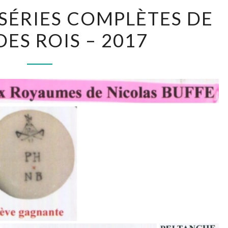
RECHERCHES
SÉRIES COMPLÈTES DE
SÉRIES
DES ROIS – 2017
COMPLÈTES
DE
FÈVES
DES
ROIS
–
2017