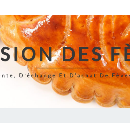
SION DES F
ente, D'échange Et D'achat De Fève