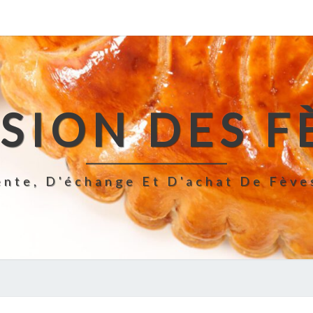
SION DES F
ente, D'échange Et D'achat De Fève