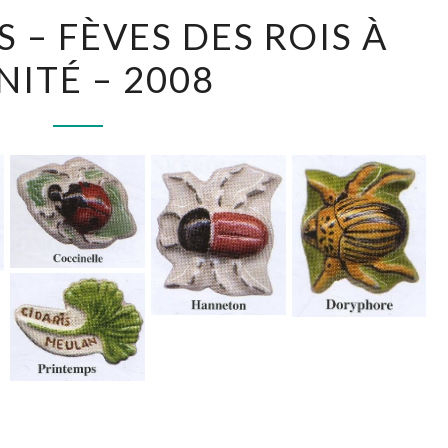
RECHERCHES
 – FÈVES DES ROIS À
–
NITÉ – 2008
FÈVES
DES
ROIS
À
L’UNITÉ
–
2008