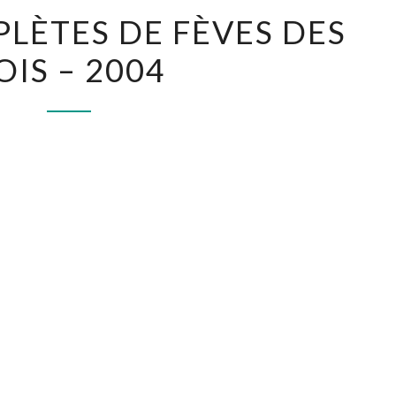
SÉRIES
PLÈTES DE FÈVES DES
COMPLÈTES
OIS – 2004
DE
FÈVES
DES
ROIS
–
2004